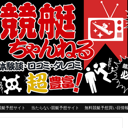
競艇予想サイト
当たらない競艇予想サイト
無料競艇予想買い目情