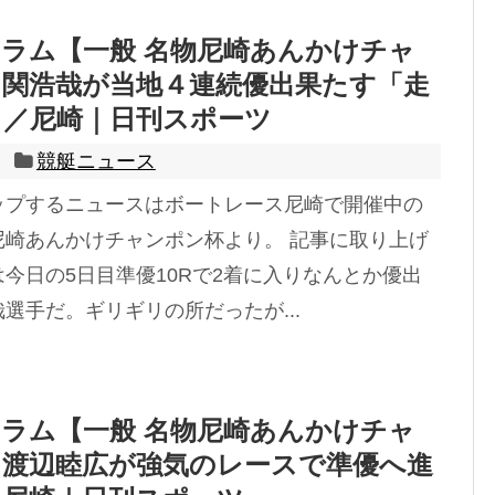
ラム【一般 名物尼崎あんかけチャ
】関浩哉が当地４連続優出果たす「走
」／尼崎｜日刊スポーツ
競艇ニュース
ップするニュースはボートレース尼崎で開催中の
尼崎あんかけチャンポン杯より。 記事に取り上げ
今日の5日目準優10Rで2着に入りなんとか優出
選手だ。ギリギリの所だったが...
ラム【一般 名物尼崎あんかけチャ
】渡辺睦広が強気のレースで準優へ進