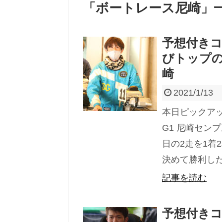
「
ボートレース尼崎
」
予想付きコ
びトップ
崎
2021/1/13
本日ピックア
G1 尼崎セン
日の2走を1着
決めて勝利した
記事を読む
予想付きコラ