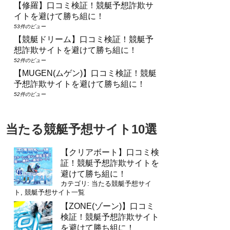
【修羅】口コミ検証！競艇予想詐欺サ
イトを避けて勝ち組に！
53件のビュー
【競艇ドリーム】口コミ検証！競艇予
想詐欺サイトを避けて勝ち組に！
52件のビュー
【MUGEN(ムゲン)】口コミ検証！競艇
予想詐欺サイトを避けて勝ち組に！
52件のビュー
当たる競艇予想サイト10選
【クリアボート】口コミ検
証！競艇予想詐欺サイトを
避けて勝ち組に！
カテゴリ:
当たる競艇予想サイ
ト
,
競艇予想サイト一覧
【ZONE(ゾーン)】口コミ
検証！競艇予想詐欺サイト
を避けて勝ち組に！