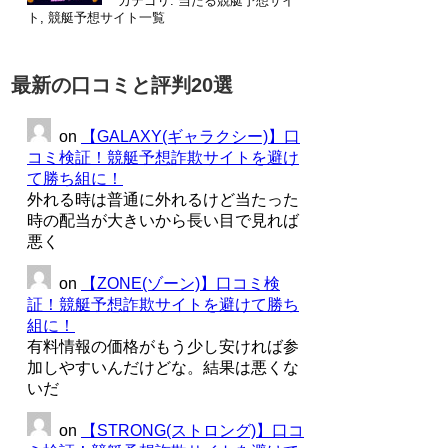
カテゴリ:
当たる競艇予想サイ
ト
,
競艇予想サイト一覧
最新の口コミと評判20選
on
【GALAXY(ギャラクシー)】口
コミ検証！競艇予想詐欺サイトを避け
て勝ち組に！
外れる時は普通に外れるけど当たった
時の配当が大きいから長い目で見れば
悪く
on
【ZONE(ゾーン)】口コミ検
証！競艇予想詐欺サイトを避けて勝ち
組に！
有料情報の価格がもう少し安ければ参
加しやすいんだけどな。結果は悪くな
いだ
on
【STRONG(ストロング)】口コ