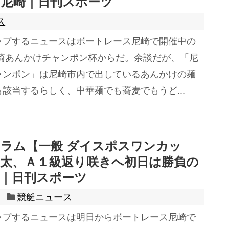
／尼崎｜日刊スポーツ
ス
ップするニュースはボートレース尼崎で開催中の
尼崎あんかけチャンポン杯からだ。余談だが、「尼
ャンポン」は尼崎市内で出しているあんかけの麺
該当するらしく、中華麺でも蕎麦でもうど...
ラム【一般 ダイスポスワンカッ
健太、Ａ１級返り咲きへ初日は勝負の
崎｜日刊スポーツ
競艇ニュース
ップするニュースは明日からボートレース尼崎で