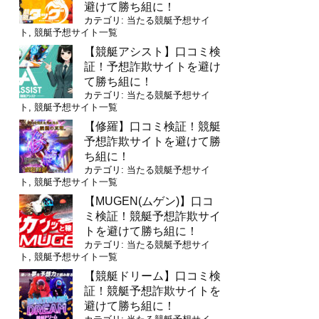
避けて勝ち組に！
カテゴリ:
当たる競艇予想サイ
ト
,
競艇予想サイト一覧
【競艇アシスト】口コミ検
証！予想詐欺サイトを避け
て勝ち組に！
カテゴリ:
当たる競艇予想サイ
ト
,
競艇予想サイト一覧
【修羅】口コミ検証！競艇
予想詐欺サイトを避けて勝
ち組に！
カテゴリ:
当たる競艇予想サイ
ト
,
競艇予想サイト一覧
【MUGEN(ムゲン)】口コ
ミ検証！競艇予想詐欺サイ
トを避けて勝ち組に！
カテゴリ:
当たる競艇予想サイ
ト
,
競艇予想サイト一覧
【競艇ドリーム】口コミ検
証！競艇予想詐欺サイトを
避けて勝ち組に！