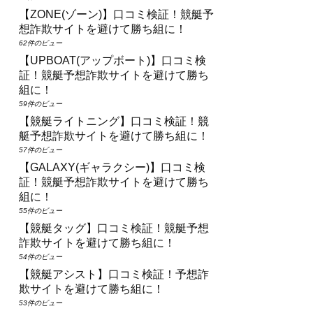
【ZONE(ゾーン)】口コミ検証！競艇予
想詐欺サイトを避けて勝ち組に！
62件のビュー
【UPBOAT(アップボート)】口コミ検
証！競艇予想詐欺サイトを避けて勝ち
組に！
59件のビュー
【競艇ライトニング】口コミ検証！競
艇予想詐欺サイトを避けて勝ち組に！
57件のビュー
【GALAXY(ギャラクシー)】口コミ検
証！競艇予想詐欺サイトを避けて勝ち
組に！
55件のビュー
【競艇タッグ】口コミ検証！競艇予想
詐欺サイトを避けて勝ち組に！
54件のビュー
【競艇アシスト】口コミ検証！予想詐
欺サイトを避けて勝ち組に！
53件のビュー