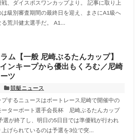
般戦、ダイスポスワンカップより。 記事に取り上
のは級別審査期間の最終日を迎え、まさにA1級へ
荒川健太選手だ。 A1...
ラム【一般 尼崎ぶるたんカップ】
、インキープから優出もくろむ／尼崎
ポーツ
競艇ニュース
ップするニュースはボートレース尼崎で開催中の
モーターボート選手会長杯 尼崎ぶるたんカップ
予選が終了し、明日の5日目では準優戦が行われ
上げられているのは予選を3位で突...