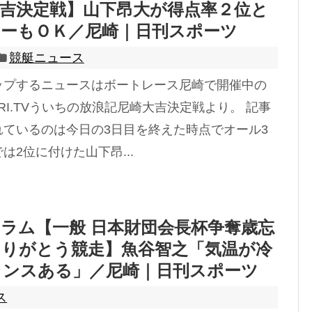
吉決定戦】山下昂大が得点率２位と
ワーもＯＫ／尼崎｜日刊スポーツ
競艇ニュース
ップするニュースはボートレース尼崎で開催中の
ARI.TVういちの放浪記尼崎大吉決定戦より。 記事
れているのは今日の3日目を終えた時点でオール3
は2位に付けた山下昂...
ラム【一般 日本財団会長杯争奪歳忘
ありがとう競走】魚谷智之「気温が冷
ャンスある」／尼崎｜日刊スポーツ
ス