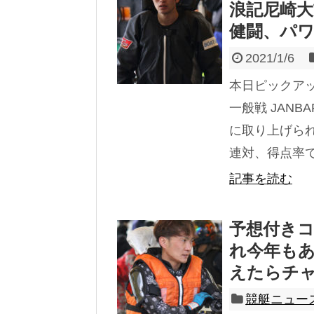
浪記尼崎大
健闘、パ
2021/1/6
本日ピックア
一般戦 JANB
に取り上げら
連対、得点率で
記事を読む
予想付きコ
れ今年も
えたらチ
競艇ニュー